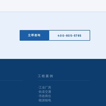
立即咨询
400-805-5785
工程案例
工业厂房
轨道交通
市政商住
能源核电