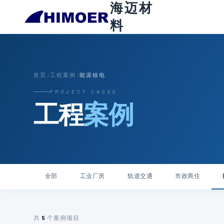
海迈材
料
首页
工程案例
能源核电
/
/
PROJECT CASES
工程
案例
全部
工业厂房
轨道交通
市政商住
共
5
个案例项目